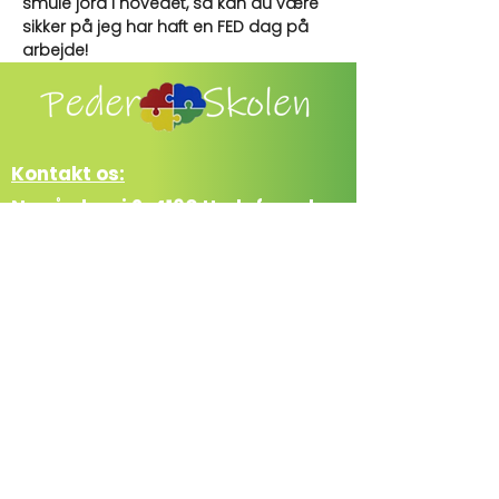
smule jord i hovedet, så kan du være 
sikker på jeg har haft en FED dag på 
arbejde! 
Kontakt os:
Nygårdevej 2, 4160 Herlufmagle
Mail@pederskolen.dk
Lærerværelset:
+45 42 22 25 15
Telefontider: (Kl. 12:00 - 14:00)
CVR:
42611239
Følg os på vores sociale medier: