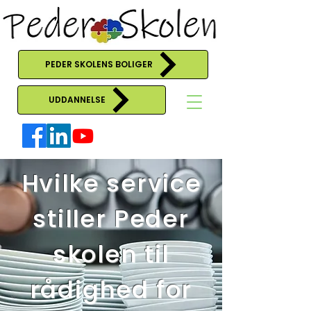
PEDER SKOLENS BOLIGER
UDDANNELSE
Hvilke service
stiller Peder
skolen til
rådighed for